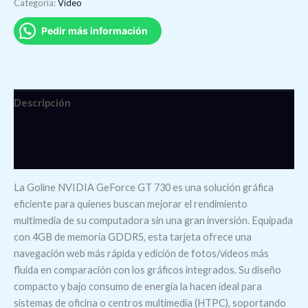
Categoría:
Video
Pedir más información
Descripción
Información adicional
Valoraciones (0)
La Goline NVIDIA GeForce GT 730 es una solución gráfica
eficiente para quienes buscan mejorar el rendimiento
multimedia de su computadora sin una gran inversión. Equipada
con 4GB de memoria GDDR5, esta tarjeta ofrece una
navegación web más rápida y edición de fotos/videos más
fluida en comparación con los gráficos integrados. Su diseño
compacto y bajo consumo de energía la hacen ideal para
sistemas de oficina o centros multimedia (HTPC), soportando