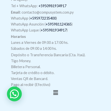
Tel +
WhatsApp
:
+5950981934917
Email:
contacto@compusystem.com.py
WhatsApp (
+595972235400
)
WhatsApp Asunción (
+595981124365
)
WhatsApp Luque (
+595981934917
)
Horarios
Lunes a Viernes de 09:00 a 17:00 hs.
Sábados de 09:00 a 14:00 hs.
Depósito o Transferencia Bancaria (Cta. Itaú).
Tigo Money.
Billetera Personal.
Tarjeta de crédito o débito.
Ventas QR de Bancard.
Pago al recibir (Efectivo)
Menú