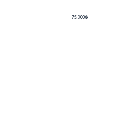
75.000
₲