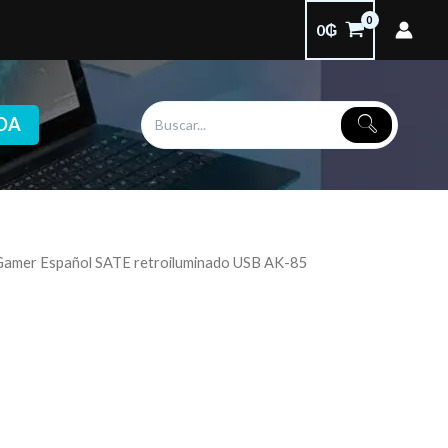
0
₲
DA
Gamer Español SATE retroiluminado USB AK-85