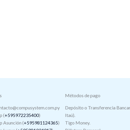
s
Métodos de pago
ntacto@compusystem.com.py
Depósito o Transferencia Bancar
 (
+595972235400
)
Itaú).
 Asunción (
+595981124365
)
Tigo Money.