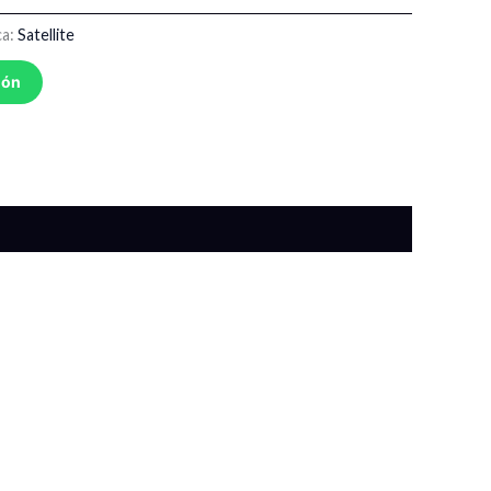
ca:
Satellite
ión