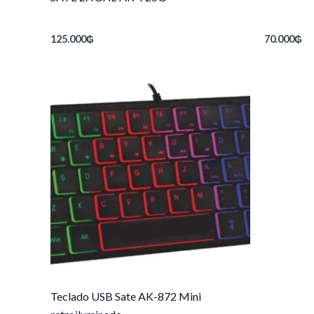
125.000
₲
70.000
₲
Teclado USB Sate AK-872 Mini