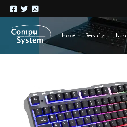
Ir
al
contenido
Home
Servicios
Noso