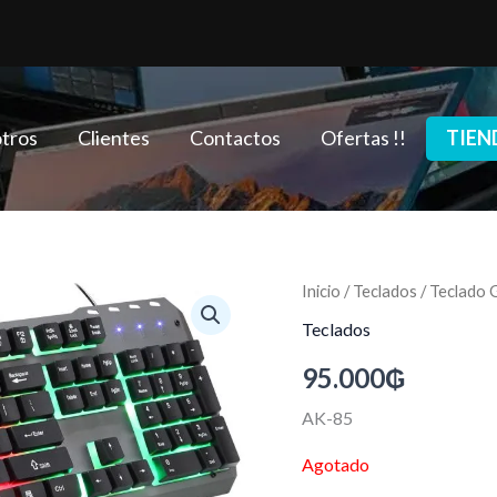
tros
Clientes
Contactos
Ofertas !!
TIEN
Inicio
/
Teclados
/ Teclado 
Teclados
95.000
₲
AK-85
Agotado