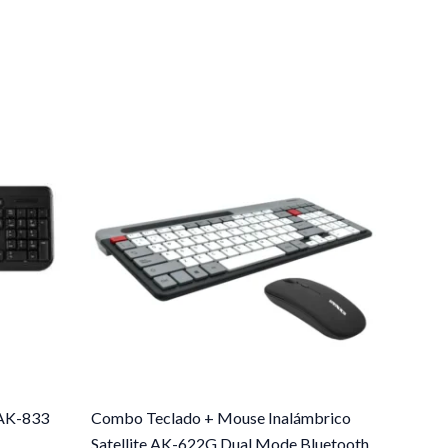
 AK-833
Combo Teclado + Mouse Inalámbrico
Satellite AK-622G Dual Mode Bluetooth