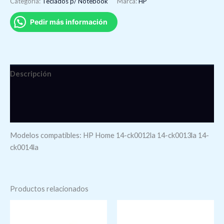
Categoría:
Teclados p/ Notebook
Marca:
HP
Pedir más información
Descripción
Información adicional
Valoraciones (0)
Modelos compatibles: HP Home 14-ck0012la 14-ck0013la 14-
ck0014la
Productos relacionados