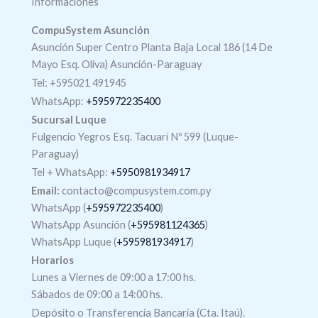
Informaciones
CompuSystem Asunción
Asunción Super Centro Planta Baja Local 186 (14 De
Mayo Esq. Oliva) Asunción-Paraguay
Tel: +595021 491945
WhatsApp:
+595972235400
Sucursal Luque
Fulgencio Yegros Esq. Tacuarí Nº 599 (Luque-
Paraguay)
Tel +
WhatsApp
:
+5950981934917
Email:
contacto@compusystem.com.py
WhatsApp (
+595972235400
)
WhatsApp Asunción (
+595981124365
)
WhatsApp Luque (
+595981934917
)
Horarios
Lunes a Viernes de 09:00 a 17:00 hs.
Sábados de 09:00 a 14:00 hs.
Depósito o Transferencia Bancaria (Cta. Itaú).