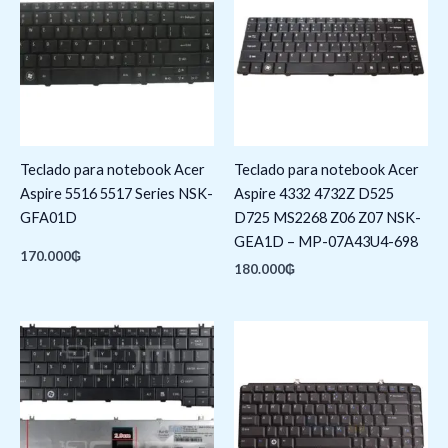
Teclado para notebook Acer
Teclado para notebook Acer
Aspire 5516 5517 Series NSK-
Aspire 4332 4732Z D525
GFA01D
D725 MS2268 Z06 Z07 NSK-
GEA1D – MP-07A43U4-698
170.000
₲
180.000
₲