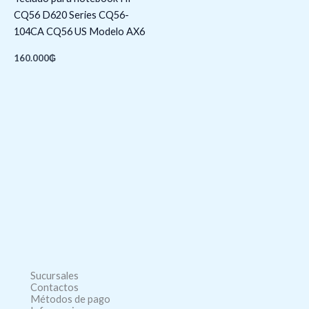
CQ56 D620 Series CQ56-
104CA CQ56 US Modelo AX6
160.000
₲
Sucursales
Contactos
Métodos de pago