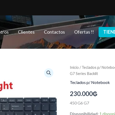
tros
Clientes
Contactos
Ofertas !!
TIEN
Teclado
Inicio
/
Teclados p/ Notebo
para
G7 Series Backlit
HP
ProBook
Teclados p/ Notebook
450
230.000
₲
G6
455R
G6
450 G6 G7
455
G6
Disponibilidad:
1 dispon