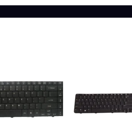
s (0)