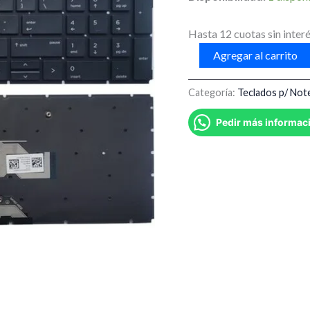
G7
Series
Hasta 12 cuotas sin interé
Backlit
cantidad
Agregar al carrito
Categoría:
Teclados p/ No
Pedir más informac