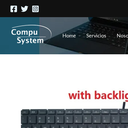
Ir
al
contenido
Home
Servicios
Noso