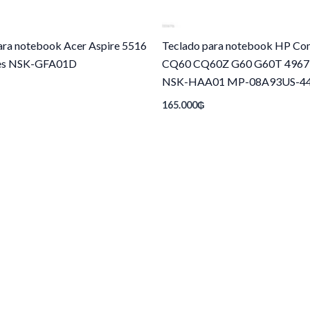
ara notebook Acer Aspire 5516
Teclado para notebook HP C
ies NSK-GFA01D
CQ60 CQ60Z G60 G60T 4967
NSK-HAA01 MP-08A93US-4
165.000
₲