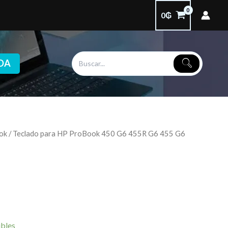
0
₲
DA
ok
/ Teclado para HP ProBook 450 G6 455R G6 455 G6
ibles