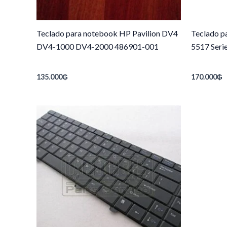
Teclado para notebook HP Pavilion DV4
Teclado p
DV4-1000 DV4-2000 486901-001
5517 Ser
135.000
₲
170.000
₲