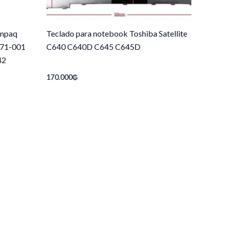
ompaq
Teclado para notebook Toshiba Satellite
71-001
C640 C640D C645 C645D
42
170.000
₲