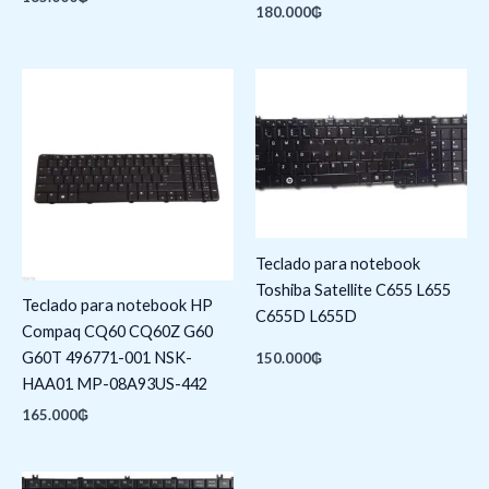
180.000
₲
Teclado para notebook
Toshiba Satellite C655 L655
Teclado para notebook HP
C655D L655D
Compaq CQ60 CQ60Z G60
G60T 496771-001 NSK-
150.000
₲
HAA01 MP-08A93US-442
165.000
₲