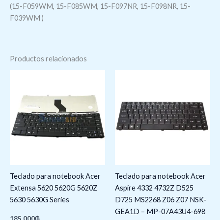
(15-F059WM, 15-F085WM, 15-F097NR, 15-F098NR, 15-
F039WM )
Productos relacionados
Teclado para notebook Acer
Teclado para notebook Acer
Extensa 5620 5620G 5620Z
Aspire 4332 4732Z D525
5630 5630G Series
D725 MS2268 Z06 Z07 NSK-
GEA1D – MP-07A43U4-698
185.000
₲