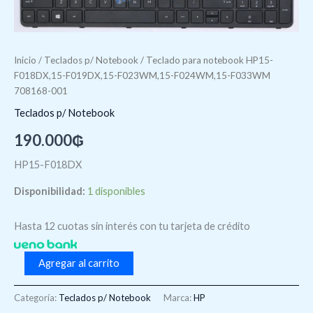
cantidad
Inicio
/
Teclados p/ Notebook
/ Teclado para notebook HP15-
F018DX,15-F019DX,15-F023WM,15-F024WM,15-F033WM
708168-001
Teclados p/ Notebook
190.000
₲
HP15-F018DX
Disponibilidad:
1 disponibles
Hasta 12 cuotas sin interés con tu tarjeta de crédito
Agregar al carrito
Categoría:
Teclados p/ Notebook
Marca:
HP