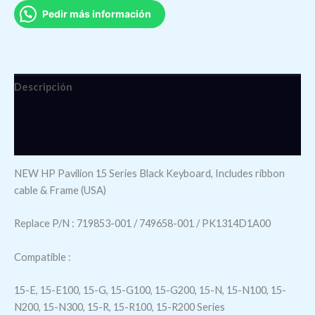
Pedir más información
Descripción
Información adicional
Valoraciones (0)
NEW HP Pavilion 15 Series Black Keyboard, Includes ribbon
cable & Frame (USA)
Replace P/N : 719853-001 / 749658-001 / PK1314D1A00
Compatible :
15-E, 15-E100, 15-G, 15-G100, 15-G200, 15-N, 15-N100, 15-
N200, 15-N300, 15-R, 15-R100, 15-R200 Series