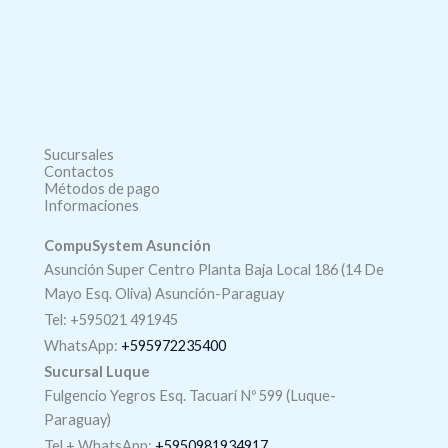
Sucursales
Contactos
Métodos de pago
Informaciones
CompuSystem Asunción
Asunción Super Centro Planta Baja Local 186 (14 De
Mayo Esq. Oliva) Asunción-Paraguay
Tel: +595021 491945
WhatsApp:
+595972235400
Sucursal Luque
Fulgencio Yegros Esq. Tacuarí Nº 599 (Luque-
Paraguay)
Tel +
WhatsApp
:
+5950981934917