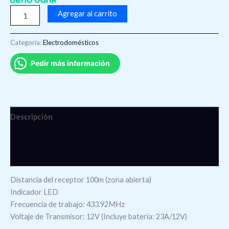
Agregar al carrito
Categoría:
Electrodomésticos
Pedir más información
Descripción
Información adicional
Valoraciones (0)
Distancia del receptor 100m (zona abierta)
Indicador LED
Frecuencia de trabajo: 433.92MHz
Voltaje de Transmisor: 12V (Incluye batería: 23A/12V)