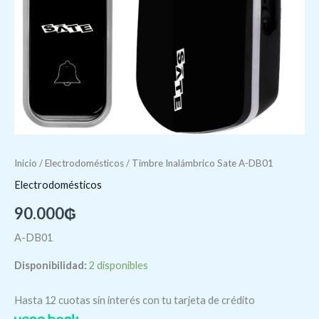
Inicio
/
Electrodomésticos
/ Timbre Inalámbrico Sate A-DB01
Electrodomésticos
90.000
₲
A-DB01
Disponibilidad:
2 disponibles
Hasta 12 cuotas sin interés con tu tarjeta de crédito