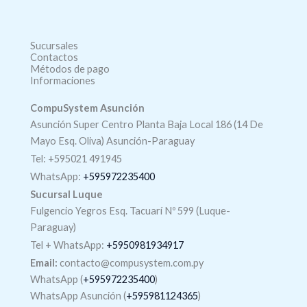
Sucursales
Contactos
Métodos de pago
Informaciones
CompuSystem Asunción
Asunción Super Centro Planta Baja Local 186 (14 De
Mayo Esq. Oliva) Asunción-Paraguay
Tel: +595021 491945
WhatsApp:
+595972235400
Sucursal Luque
Fulgencio Yegros Esq. Tacuarí Nº 599 (Luque-
Paraguay)
Tel +
WhatsApp
:
+5950981934917
Email:
contacto@compusystem.com.py
WhatsApp (
+595972235400
)
WhatsApp Asunción (
+595981124365
)