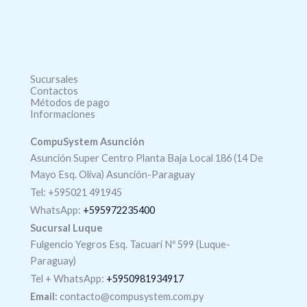
Sucursales
Contactos
Métodos de pago
Informaciones
CompuSystem Asunción
Asunción Super Centro Planta Baja Local 186 (14 De
Mayo Esq. Oliva) Asunción-Paraguay
Tel: +595021 491945
WhatsApp:
+595972235400
Sucursal Luque
Fulgencio Yegros Esq. Tacuarí Nº 599 (Luque-
Paraguay)
Tel +
WhatsApp
:
+5950981934917
Email:
contacto@compusystem.com.py