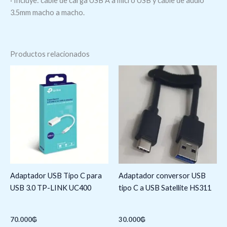
· Incluye: cable de carga USB A a micro USB y cable de audio
3.5mm macho a macho.
Productos relacionados
Adaptador USB Tipo C para
Adaptador conversor USB
USB 3.0 TP-LINK UC400
tipo C a USB Satellite HS311
70.000
₲
30.000
₲