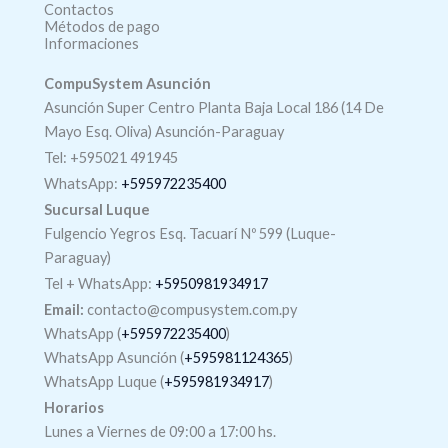
Contactos
Métodos de pago
Informaciones
CompuSystem Asunción
Asunción Super Centro Planta Baja Local 186 (14 De
Mayo Esq. Oliva) Asunción-Paraguay
Tel: +595021 491945
WhatsApp:
+595972235400
Sucursal Luque
Fulgencio Yegros Esq. Tacuarí Nº 599 (Luque-
Paraguay)
Tel +
WhatsApp
:
+5950981934917
Email:
contacto@compusystem.com.py
WhatsApp (
+595972235400
)
WhatsApp Asunción (
+595981124365
)
WhatsApp Luque (
+595981934917
)
Horarios
Lunes a Viernes de 09:00 a 17:00 hs.