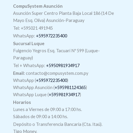
CompuSystem Asunción
Asunción Super Centro Planta Baja Local 186 (14 De
Mayo Esq. Oliva) Asunción-Paraguay
Tel: +595021 491945
WhatsApp:
+595972235400
Sucursal Luque
Fulgencio Yegros Esq. Tacuarí Nº 599 (Luque-
Paraguay)
Tel +
WhatsApp
:
+5950981934917
Email:
contacto@compusystem.com.py
WhatsApp (
+595972235400
)
WhatsApp Asunción (
+595981124365
)
WhatsApp Luque (
+595981934917
)
Horarios
Lunes a Viernes de 09:00 a 17:00 hs.
Sábados de 09:00 a 14:00 hs.
Depósito o Transferencia Bancaria (Cta. Itaú).
Tigo Money.