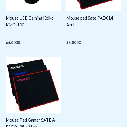
Mouse USB Gaming Kolke
Mouse pad Sate PAD014
KMG-100
Azul
66.000
₲
35.000
₲
Mouse Pad Gamer SATE A-
PAD01 25 x 21cm