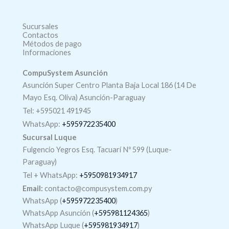
Sucursales
Contactos
Métodos de pago
Informaciones
CompuSystem Asunción
Asunción Super Centro Planta Baja Local 186 (14 De
Mayo Esq. Oliva) Asunción-Paraguay
Tel: +595021 491945
WhatsApp:
+595972235400
Sucursal Luque
Fulgencio Yegros Esq. Tacuarí Nº 599 (Luque-
Paraguay)
Tel +
WhatsApp
:
+5950981934917
Email:
contacto@compusystem.com.py
WhatsApp (
+595972235400
)
WhatsApp Asunción (
+595981124365
)
WhatsApp Luque (
+595981934917
)