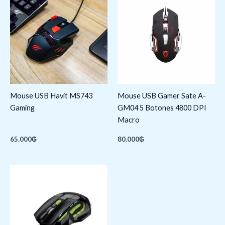
Mouse USB Havit MS743
Mouse USB Gamer Sate A-
Gaming
GM04 5 Botones 4800 DPI
Macro
65.000
₲
80.000
₲