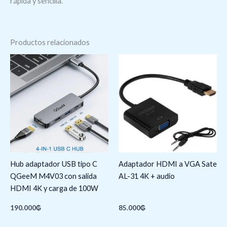
rápida y sencilla.
Productos relacionados
Hub adaptador USB tipo C
Adaptador HDMI a VGA Sate
QGeeM M4V03 con salida
AL-31 4K + audio
HDMI 4K y carga de 100W
190.000
₲
85.000
₲