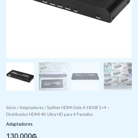
HD
para
4
Pantallas
cantidad
Inicio
/
Adaptadores
/ Splitter HDMI Sate A-HD08 1×4 –
Distribuidor HDMI 4K Ultra HD para 4 Pantallas
Adaptadores
130.000
₲