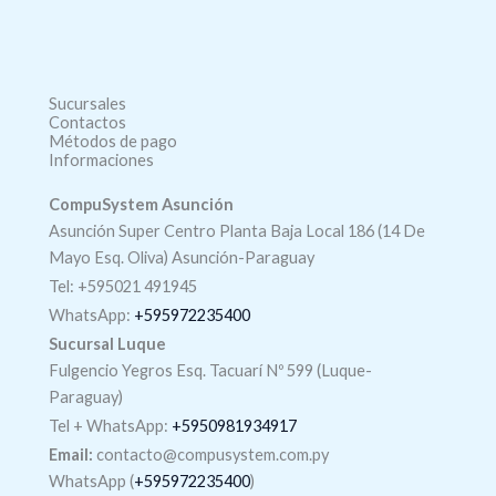
Sucursales
Contactos
Métodos de pago
Informaciones
CompuSystem Asunción
Asunción Super Centro Planta Baja Local 186 (14 De
Mayo Esq. Oliva) Asunción-Paraguay
Tel: +595021 491945
WhatsApp:
+595972235400
Sucursal Luque
Fulgencio Yegros Esq. Tacuarí Nº 599 (Luque-
Paraguay)
Tel +
WhatsApp
:
+5950981934917
Email:
contacto@compusystem.com.py
WhatsApp (
+595972235400
)