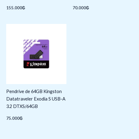
155.000
₲
70.000
₲
Pendrive de 64GB Kingston
Datatraveler Exodia S USB-A
3.2 DTXS/64GB
75.000
₲