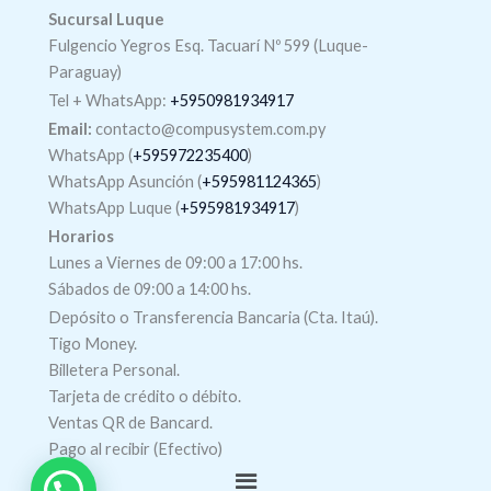
Sucursal Luque
Fulgencio Yegros Esq. Tacuarí Nº 599 (Luque-
Paraguay)
Tel +
WhatsApp
:
+5950981934917
Email:
contacto@compusystem.com.py
WhatsApp (
+595972235400
)
WhatsApp Asunción (
+595981124365
)
WhatsApp Luque (
+595981934917
)
Horarios
Lunes a Viernes de 09:00 a 17:00 hs.
Sábados de 09:00 a 14:00 hs.
Depósito o Transferencia Bancaria (Cta. Itaú).
Tigo Money.
Billetera Personal.
Tarjeta de crédito o débito.
Ventas QR de Bancard.
Pago al recibir (Efectivo)
Menú