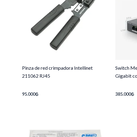
Pinza de red crimpadora Intellinet
Switch Me
211062 RJ45
Gigabit c
95.000
₲
385.000
₲