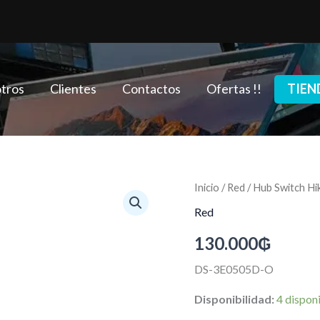
tros
Clientes
Contactos
Ofertas !!
TIEN
Hub
Inicio
/
Red
/ Hub Switch H
Switch
Red
Hikvision
DS-
130.000
₲
3E0505D-
O
DS-3E0505D-O
5
Puertos
Disponibilidad:
4 dispon
1GBPS
cantidad