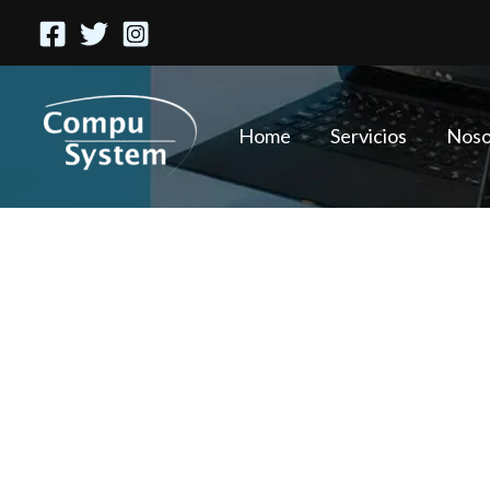
Ir
al
contenido
Home
Servicios
Noso