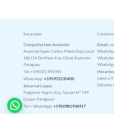
Sucursales
Contacto
CompuSystem Asunción
Email:
co
Asunción Super Centro Planta Baja Local
WhatsApp
186 (14 De Mayo Esq. Oliva) Asunción-
WhatsApp
Paraguay
WhatsApp
Tel: +595021 491945
Horario
Lunes a V
WhatsApp:
+595972235400
Sábados d
Sucursal Luque
Fulgencio Yegros Esq. Tacuarí Nº 599
(Luque-Paraguay)
Tel +
WhatsApp
:
+5950981934917