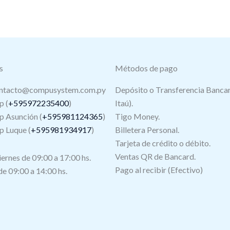
s
Métodos de pago
ntacto@compusystem.com.py
Depósito o Transferencia Bancar
 (
+595972235400
)
Itaú).
 Asunción (
+595981124365
)
Tigo Money.
 Luque (
+595981934917
)
Billetera Personal.
Tarjeta de crédito o débito.
s
Ventas QR de Bancard.
iernes de 09:00 a 17:00 hs.
Pago al recibir (Efectivo)
e 09:00 a 14:00 hs.