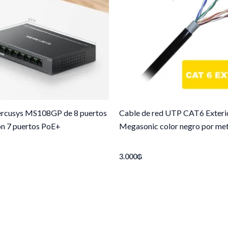
rcusys MS108GP de 8 puertos
Cable de red UTP CAT6 Exteri
on 7 puertos PoE+
Megasonic color negro por me
3.000
₲