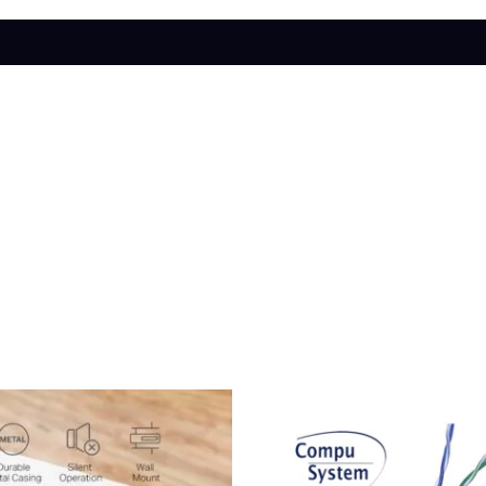
s (0)