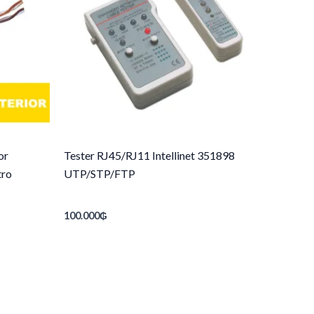
or
Tester RJ45/RJ11 Intellinet 351898
tro
UTP/STP/FTP
100.000
₲