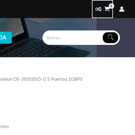
0
₲
DA
ikvision DS-3E0505D-O 5 Puertos 1GBPS
ibles